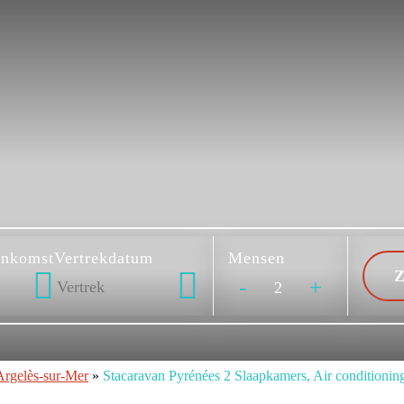
ankomst
Vertrekdatum
Mensen
-
+
rgelès-sur-Mer
»
Stacaravan Pyrénées 2 Slaapkamers, Air conditioning