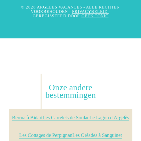
© 2026 ARGELÈS VACANCES
- ALLE RECHTEN
VOORBEHOUDEN -
PRIVACYBELEID
-
GEREGISSEERD DOOR
GEEK TONIC
Onze andere
bestemmingen
Berrua à Bidart
Les Carrelets de Soulac
Le Lagon d'Argelès
Les Cottages de Perpignan
Les Oréades à Sanguinet