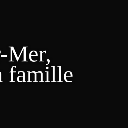
r-Mer,
n famille