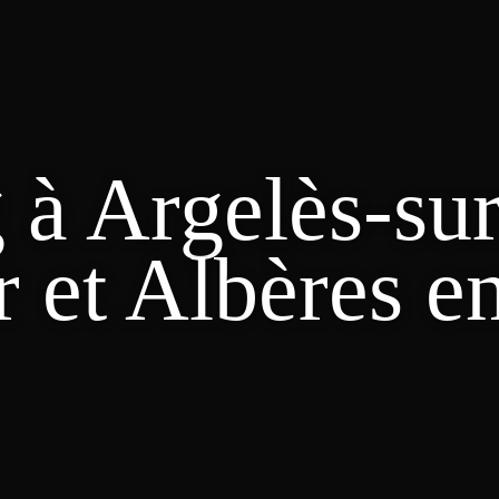
à Argelès-su
r et Albères e