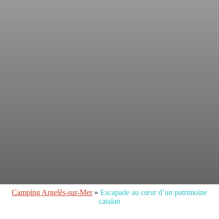
Camping Argelès-sur-Mer
»
Escapade au cœur d’un patrimoine
catalan