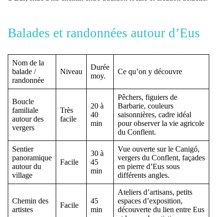
Balades et randonnées autour d’Eus
Nom de la
Durée
balade /
Niveau
Ce qu’on y découvre
moy.
randonnée
Pêchers, figuiers de
Boucle
20 à
Barbarie, couleurs
familiale
Très
40
saisonnières, cadre idéal
autour des
facile
min
pour observer la vie agricole
vergers
du Conflent.
Sentier
Vue ouverte sur le Canigó,
30 à
panoramique
vergers du Conflent, façades
Facile
45
autour du
en pierre d’Eus sous
min
village
différents angles.
Ateliers d’artisans, petits
Chemin des
45
espaces d’exposition,
Facile
artistes
min
découverte du lien entre Eus