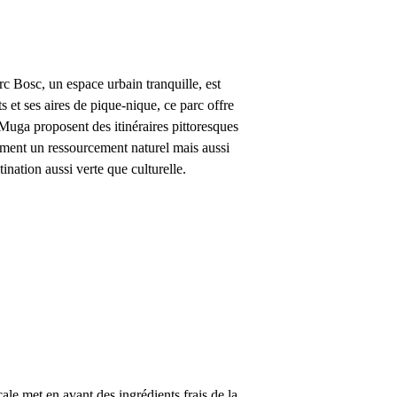
rc Bosc
, un espace urbain tranquille, est
 et ses aires de pique-nique, ce parc offre
a Muga
proposent des itinéraires pittoresques
ement un ressourcement naturel mais aussi
ination aussi verte que culturelle.
le met en avant des ingrédients frais de la