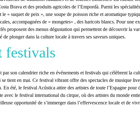
osta Brava et des produits agricoles de l’Empordà. Parmi les spécialité
 et le « suquet de peix », une soupe de poisson riche et aromatique typiqu
locales, accompagnées de «
mongetes
« , des haricots blancs. Pour une e
 cafés proposent des menus dégustation qui permettent de découvrir la varié
 de plonger dans la culture locale à travers ses saveurs uniques.
 festivals
par son calendrier riche en événements et festivals qui célèbrent la cultu
i se tient en mai. Ce festival vibrant offre des spectacles de musique live
on. En été, le
festival Acústica
attire des artistes de toute l’Espagne pour 
ste avec le
festival international du cirque
, où des artistes du monde enti
illeuse opportunité de s’immerger dans l’effervescence locale et de vi