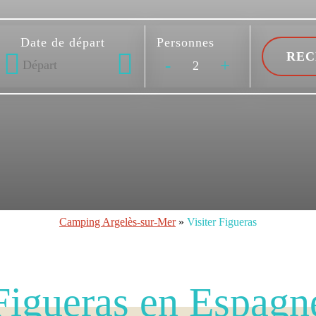
Date de départ
Personnes
-
+
Camping Argelès-sur-Mer
»
Visiter Figueras
Figueras en Espagn