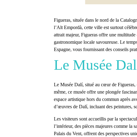
Figueras
, située dans le nord de la Catalo
l’Alt Empordà, cette ville est surtout célèbr
attrait majeur,
Figueras
offre une multitude d
gastronomique locale savoureuse. Le temps 
Espagne
, vous fournissant des conseils pra
Le Musée Dalí
Le
Musée Dalí
, situé
au cœur de Figueras
,
même, ce musée offre une plongée fascinante d
espace artistique hors du commun
après avo
d’œuvres de Dalí, incluant des peintures, scu
Les visiteurs sont accueillis par la specta
l’intérieur, des pièces majeures comme la s
Palais du Vent, offrent des perspectives uni