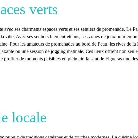
aces verts
erte avec ses charmants espaces verts et ses sentiers de promenade. Le
Pa
 ville. Avec ses sentiers bien entretenus, ses zones de jeux pour enfants
baine. Pour les amateurs de promenades au bord de l’eau, les
rives de l
laxante ou une session de jogging matinale. Ces lieux offrent non seul
e profiter de moments paisibles en plein air, faisant de Figueras une dest
e locale
avoureux de traditions catalanes et de touches modernes. La cuisine loca