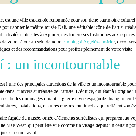
gne, est une ville espagnole renommée pour son riche patrimoine culturel
e pour abriter le théâtre-musée Dalí, une véritable icône de l’art surréal
’activités et de sites à explorer, des forteresses historiques aux espaces
de votre séjour au sein de notre
camping à Argelès-sur-Mer
, découvrez
tiques et des recommandations pour profiter pleinement de votre visite.
 : un incontournable
 est l’une des principales attractions de la ville et un incontournable pou
ans l’univers surréaliste de l’artiste. L’édifice, qui était à l’origine u
ir subi des dommages durant la guerre civile espagnole. Inauguré en 197
lptures, installations, et autres œuvres multimédias qui reflètent son évo
culaire façade du musée, ornée d’éléments surréalistes qui préparent au v
alle Mae West, qui peut être vue comme un visage depuis un certain point
ques sur son travail.