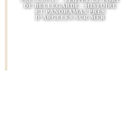
DE BELLEGARDE : HISTOIRE
ET PANORAMAS PRÈS
D’ARGELÈS-SUR-MER
SUIVANT :
LE TRAIN JAUNE DES
PYRÉNÉES : EMBARQUEZ POUR