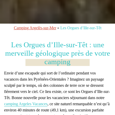
Camping Argelès-sur-Mer
»
Les Orgues d’Ille-sur-Têt
Les Orgues d’Ille-sur-Têt : une
merveille géologique près de votre
camping
Envie d’une escapade qui sort de l’ordinaire pendant vos
vacances dans les Pyrénées-Orientales
? Imaginez un paysage
sculpté par le temps, où des colonnes de terre ocre se dressent
fièrement vers le ciel. Ce lieu existe, ce sont
les Orgues d’Ille-sur-
Têt
. Bonne nouvelle pour les vacanciers séjournant dans notre
camping Argeles Vacances
, ce
site naturel
remarquable n’est qu’à
environ
40 minutes
de route (49,1 km), une excursion parfaite