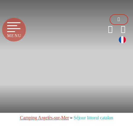
MENU
Camping Argelès-sur-Mer
»
Séjour littoral catalan