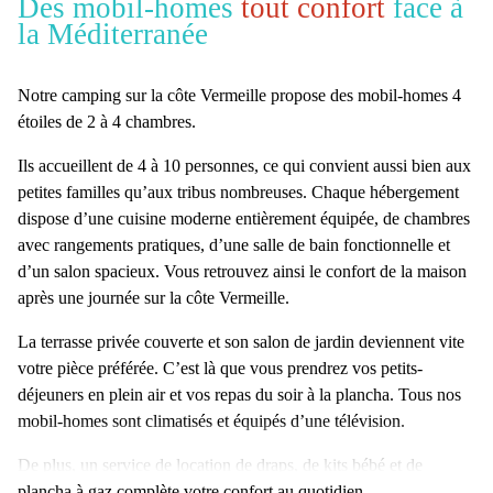
Des mobil-homes
tout confort
face à
la Méditerranée
Notre
camping sur la côte Vermeille
propose des
mobil-homes 4
étoiles
de
2 à 4 chambres
.
Ils accueillent de 4 à 10 personnes, ce qui convient aussi bien aux
petites familles qu’aux tribus nombreuses. Chaque hébergement
dispose d’une
cuisine moderne
entièrement équipée, de chambres
avec rangements pratiques, d’une salle de bain fonctionnelle et
d’un salon spacieux. Vous retrouvez ainsi le confort de la maison
après une journée sur la
côte Vermeille
.
La
terrasse privée couverte
et son
salon de jardin
deviennent vite
votre pièce préférée. C’est là que vous prendrez vos petits-
déjeuners en plein air et vos repas du soir à la plancha. Tous nos
mobil-homes sont climatisés et équipés d’une télévision.
De plus, un service de
location de draps
, de
kits bébé
et de
plancha à gaz
complète votre confort au quotidien.