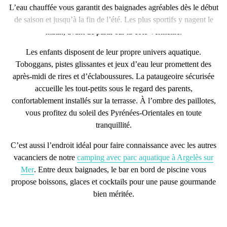
L’eau chauffée vous garantit des baignades agréables dès le début
de saison et jusqu’à la fin de l’été. Les plus sportifs y nagent le
matin, avant de partir sur la
côte Vermeille
.
Les enfants disposent de
leur propre univers aquatique
.
Toboggans
,
pistes glissantes
et
jeux d’eau
leur promettent des
après-midi de rires et d’éclaboussures. La
pataugeoire sécurisée
accueille les tout-petits sous le regard des parents,
confortablement installés sur la terrasse. À l’ombre des paillotes,
vous profitez du
soleil des Pyrénées-Orientales
en toute
tranquillité.
C’est aussi l’endroit idéal pour faire connaissance avec les autres
vacanciers de notre
camping avec parc aquatique à Argelès sur
Mer
. Entre deux baignades, le bar en bord de piscine vous
propose boissons, glaces et cocktails pour une pause gourmande
bien méritée.