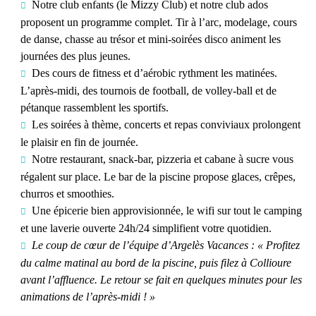
Notre
club enfants
(le Mizzy Club) et notre club ados
proposent un programme complet. Tir à l’arc, modelage, cours
de danse, chasse au trésor et mini-soirées disco animent les
journées des plus jeunes.
Des
cours de fitness et d’aérobic
rythment les matinées.
L’après-midi, des tournois de football, de volley-ball et de
pétanque rassemblent les sportifs.
Les
soirées à thème,
concerts et repas conviviaux prolongent
le plaisir en fin de journée.
Notre
restaurant
, snack-bar, pizzeria et cabane à sucre vous
régalent sur place. Le bar de la piscine propose glaces, crêpes,
churros et smoothies.
Un
e épicerie bien approvisionnée
, le
wifi
sur tout le camping
et une
laverie
ouverte 24h/24 simplifient votre quotidien.
Le coup de cœur de l’équipe d’Argelès Vacances : « Profitez
du calme matinal au bord de la piscine, puis filez à Collioure
avant l’affluence. Le retour se fait en quelques minutes pour les
animations de l’après-midi ! »