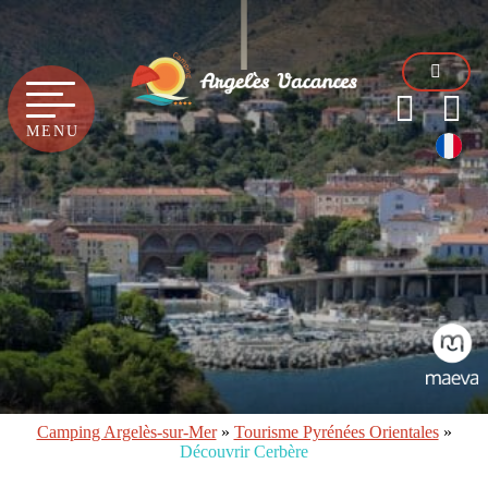
MENU
Camping Argelès-sur-Mer
»
Tourisme Pyrénées Orientales
»
Découvrir Cerbère