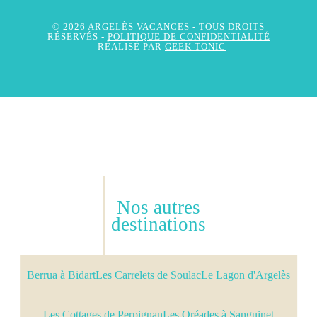
© 2026 ARGELÈS VACANCES
- TOUS DROITS
RÉSERVÉS -
POLITIQUE DE CONFIDENTIALITÉ
- RÉALISÉ PAR
GEEK TONIC
Nos autres
destinations
Berrua à Bidart
Les Carrelets de Soulac
Le Lagon d'Argelès
Les Cottages de Perpignan
Les Oréades à Sanguinet