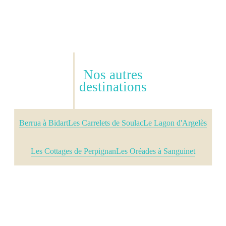
Nos autres
destinations
Berrua à Bidart
Les Carrelets de Soulac
Le Lagon d'Argelès
Les Cottages de Perpignan
Les Oréades à Sanguinet