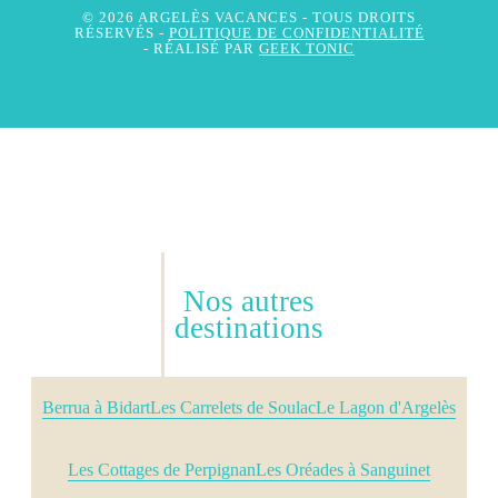
© 2026 ARGELÈS VACANCES
- TOUS DROITS
RÉSERVÉS -
POLITIQUE DE CONFIDENTIALITÉ
- RÉALISÉ PAR
GEEK TONIC
Nos autres
destinations
Berrua à Bidart
Les Carrelets de Soulac
Le Lagon d'Argelès
Les Cottages de Perpignan
Les Oréades à Sanguinet