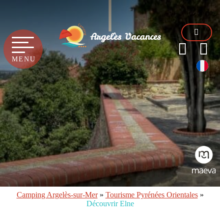
MENU
Camping Argelès-sur-Mer
»
Tourisme Pyrénées Orientales
»
Découvrir Elne